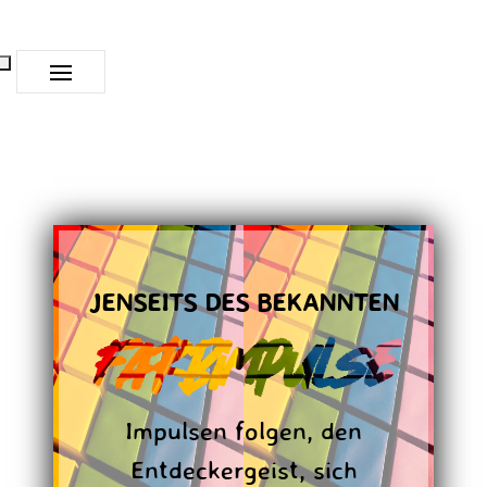
JENSEITS DES BEKANNTEN
Farbimpulse
Impulsen folgen, den
Entdeckergeist, sich